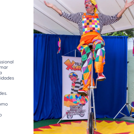
ssional
rmar
a
lidades
des.
como
o