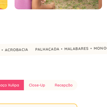
PALHAÇADA • MALABARES • MONOCICLO •
OBACIA
aço Xulipa
Close-Up
Recepção