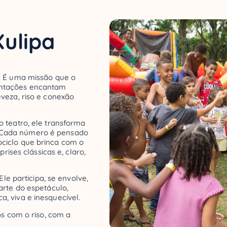
ulipa
. É uma missão que o
entações encantam
veza, riso e conexão
 teatro, ele transforma
 Cada número é pensado
ciclo que brinca com o
rises clássicas e, claro,
Ele participa, se envolve,
arte do espetáculo,
, viva e inesquecível.
os com o riso, com a