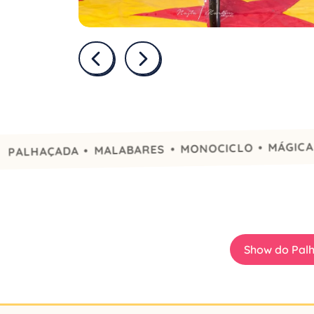
AÇADA • MALABARES • MONOCICLO • MÁGICA • ACR
Show do Palh